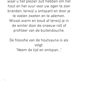
waar u het plezier zult hebben om het
hout en het vuur voor uw ogen te zien
branden, terwijl u ontspant en door je
te voelen zweten en te ademen.
Wissel warm en koud af terwijl je in
de winter door de sneeuw rolt of
profiteer van de buitendouche.
De filosofie van de houtsauna is als
volgt:
"Neem de tijd en ontspan..."
SAUNA TOEGANKELIJK VAN 15.00
TOT 20.00 UUR (IN OPTIE AND ON
REQUEST)